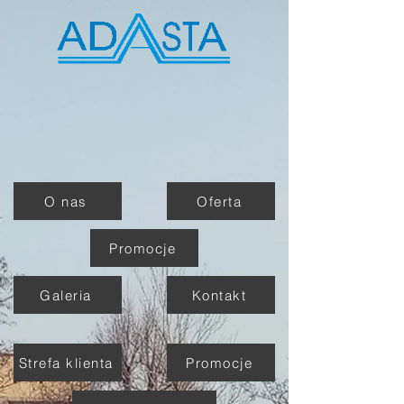
O nas
Oferta
Promocje
Galeria
Kontakt
Strefa klienta
Promocje