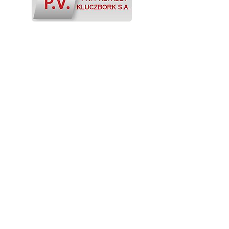
Hurtownia Nowoczesnych
Systemów Instalacyjnych
PHU "ADASTA"
Adres:
Międzyrzecka 190
43-382 Bielsko-Biała
Tel:
+48338122956
+48608775776
E-mail:
biuro@adasta.com.pl
NIP:
547-012-00-23
Godziny otwarcia:
pon.-pt. 7.00:15.00
sob.-niedz. :zamknięte
Strona główna