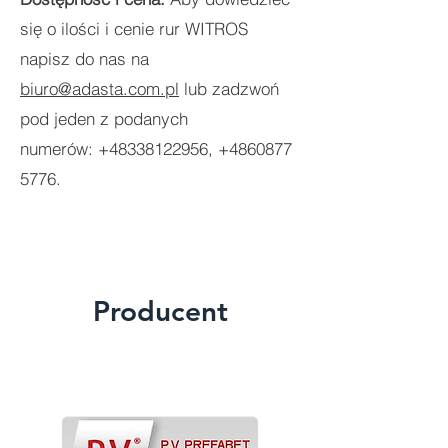
się o ilości i cenie rur WITROS
napisz do nas na
biuro@adasta.com.pl
lub zadzwoń
pod jeden z podanych
numerów:
+48338122956
,
+4860877
5776
.
Producent