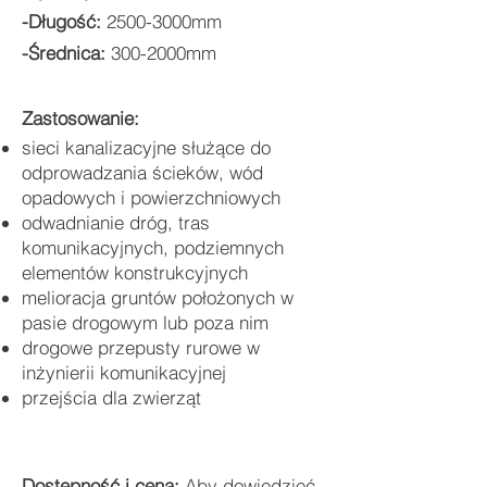
-Dług
ość:
2500-3000mm
-Średnica:
300-2000mm
Zastosow
anie:
sieci kanalizacyjne służące do
odprowadzania ścieków, wód
opadowych i powierzchniowych
odwadnianie dróg, tras
komunikacyjnych, podziemnych
elementów konstrukcyjnych
melioracja gruntów położonych w
pasie drogowym lub poza nim
drogowe przepusty rurowe w
inżynierii komunikacyjnej
przejścia dla zwierząt
Dostępność i cena:
Aby dowiedzieć