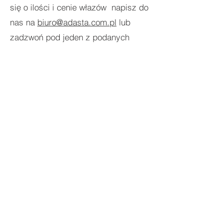
się o ilości i cenie włazów
napisz do
nas na
biuro@adasta.com.pl
lub
zadzwoń pod jeden z podanych
numerów:
+48338122956
,
+4860877
5776
.
Producenci