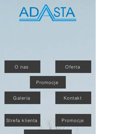
O nas
Oferta
Promocje
Galeria
Kontakt
Strefa klienta
Promocje